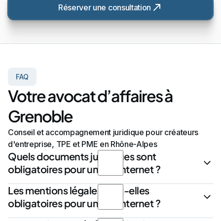
Réserver une consultation
FAQ
Votre avocat d’affaires à
Grenoble
Conseil et accompagnement juridique pour créateurs
d'entreprise, TPE et PME en Rhône-Alpes
Quels documents juridiques sont
obligatoires pour un site internet ?
Les mentions légales sont-elles
Tout site internet doit comporter des
mentions légales
permettant d’identifier l’
éditeur du site
et son
obligatoires pour un site internet ?
hébergeur
. Selon les fonctionnalités du site, d’autres